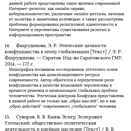
данной работе представлены такие явления современной
Интернет-религии, как онлайн-церкви,
киберпаломничество, различные онлайн-ритуалы, начиная
от молитвы и заканчивая исповедью, а также рассмотрены
проблемы формирования религиозной идентичности в
Интернете и перспективы существования религии в
информационном пространстве.
Фахрудинова, Э. Р. Этические ценности
конфуцианства в эпоху глобализации [Текст] / Э. Р.
Фахрудинова. — Саратов: Изд-во Саратовского ГМУ,
2014. — 172 с.
Монография посвящена исследованию этических основ
конфуцианства как цивилизационного ресурса
современности. Автор обратился к определению роли
конфуцианства в качестве возможной перспективы в
процессе решения и минимизации глобальных проблем
человечества. Этическая доктрина Конфуция представлена
в данной работе не только как „образ мыслей“, но и как
„образ действий“ современного „глобального“ человека.
Суворов, В. В. Князь Эспер Эсперович
Ухтомский: общественно-политическая
деятельность и идейное наследие [Текст] / В. В.