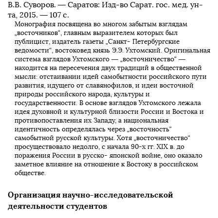
В.В. Суворов. — Саратов: Изд-во Сарат. гос. мед. ун-
та, 2015. — 107 с.
Монография посвящена во многом забытым взглядам
„восточников“, главным выразителем которых был
публицист, издатель газеты „Санкт- Петербургские
ведомости“, востоковед князь Э.Э. Ухтомский. Оригинальная
система взглядов Ухтомского — „восточничество“ —
находится на пересечения двух традиций в общественной
мысли: отстаивании идей самобытности российского пути
развития, идущего от славянофилов, и идеи восточной
природы российского народа, культуры и
государственности. В основе взглядов Ухтомского лежала
идея духовной и культурной близости России и Востока и
противопоставления их Западу, а национальная
идентичность определялась через „восточность“
самобытной русской культуры. Хотя „восточничество“
просуществовало недолго, с начала 90-х гг. XIX в. до
поражения России в русско- японской войне, оно оказало
заметное влияние на отношение к Востоку в российском
обществе.
Организация научно-исследовательской
деятельности студентов