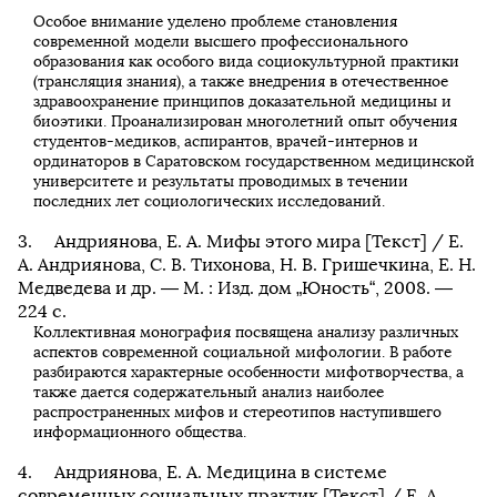
Особое внимание уделено проблеме становления
современной модели высшего профессионального
образования как особого вида социокультурной практики
(трансляция знания), а также внедрения в отечественное
здравоохранение принципов доказательной медицины и
биоэтики. Проанализирован многолетний опыт обучения
студентов-медиков, аспирантов, врачей-интернов и
ординаторов в Саратовском государственном медицинской
университете и результаты проводимых в течении
последних лет социологических исследований.
Андриянова, Е. А. Мифы этого мира [Текст] / Е.
А. Андриянова, С. В. Тихонова, Н. В. Гришечкина, Е. Н.
Медведева и др. — М. : Изд. дом „Юность“, 2008. —
224 с.
Коллективная монография посвящена анализу различных
аспектов современной социальной мифологии. В работе
разбираются характерные особенности мифотворчества, а
также дается содержательный анализ наиболее
распространенных мифов и стереотипов наступившего
информационного общества.
Андриянова, Е. А. Медицина в системе
современных социальных практик [Текст] / Е. А.