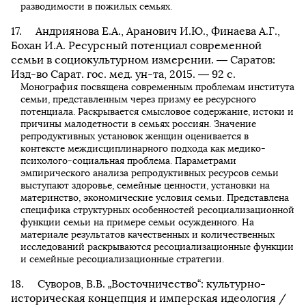
разводимости в пожилых семьях.
Андриянова Е.А., Аранович И.Ю., Финаева А.Г.,
Бохан И.А. Ресурсный потенциал современной
семьи в социокультурном измерении. — Саратов:
Изд-во Сарат. гос. мед. ун-та, 2015. — 92 с.
Монография посвящена современным проблемам института
семьи, представленным через призму ее ресурсного
потенциала. Раскрывается смысловое содержание, истоки и
причины малодетности в семьях россиян. Значение
репродуктивных установок женщин оценивается в
контексте междисциплинарного подхода как медико-
психолого-социальная проблема. Параметрами
эмпирического анализа репродуктивных ресурсов семьи
выступают здоровье, семейные ценности, установки на
материнство, экономические условия семьи. Представлена
специфика структурных особенностей ресоциализационной
функции семьи на примере семьи осужденного. На
материале результатов качественных и количественных
исследований раскрываются ресоциализационные функции
и семейные ресоциализационные стратегии.
Суворов, В.В. „Восточничество“: культурно-
историческая концепция и имперская идеология /