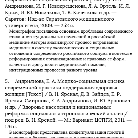
Андриянова, И. Г. Новокрещенова, Л. А. Эртель, И. Л.
Кром, И. Ю. Новичкова, Т. В. Кочеткова и др. —
Саратов : Изд-во Саратовского медицинского
университета, 2009. — 252 с.
Монография посвящена основным проблемам современного
этапа институциональных изменений в российской
медицине Авторы анализируют процесс встраивания
медицины в систему экономических и социальных
отношений современного российского социума в контексте
реформирования организационных и правовых ее форм,
качества и доступности медицинской помощи,
интеграционных процессов разного уровня.
Андриянова, Е. А. Медико-социальная оценка
современной практики поддержания здоровья
женщин [Текст] / В. Н. Ярская, Д. В. Зайцев, Е. Р.
Ярская-Смирнова, Е. А. Андриянова, И. Ю. Аранович
и др. / Здоровье населения и национальные
реформы: социально-антропологический анализ /
под ред. В. Н. Ярской. — М.: Вариант: ЦСПГИ, 2011. —
176 с.
В монографии представлена концептуализация понятий
здоровье и болезнь, во-первых, в аспекте модернизации