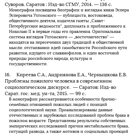
Суворов. Саратов : Изд-во СГМУ, 2014. — 136 с.
Монография посвящена биографии и взглядам князя Эспера
Эсперовича Ухтомского — публициста, востоковеда,
общественного деятеля, издателя газеты „Санкт-
Петербургские ведомости“, дипломата и приближенного к
Николаю II в первые годы его правления. Оригинальная
система взглядов Ухтомского — „восточничество“ —
находятся на пересечении двух традиций в общественной
мысли: отстаивании идей самобытности Российского пути
развития, идущего от славянофилов, и идеи восточной
природы российского народа, культуры и
государственности.
Киреева С.А., Андриянова Е.А., Чернышкова Е.В.
Проблемы пожилого человека в современном
социологическом дискурсе. — Саратов: Изд-во
Сарат. гос. мед. ун-та, 2015. — 99 с.
В монографии рассматриваются особенности брачно-
семейных отношений пожилых людей с позиций
социологической науки. Проанализированы данные
отечественных и зарубежных исследований проблем брака в
пожилом возрасте. Представлены результаты собственных
эмпирических исследований причин нестабильности брака,
ситуаций развода, а также мотивов и социальных проекций