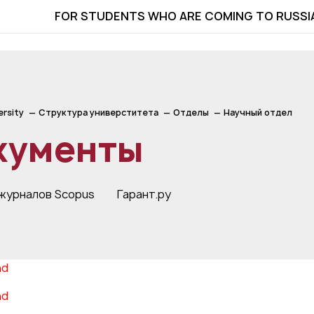
FOR STUDENTS WHO ARE COMING TO RUSSI
ersity
Структура универститета
Отделы
Научный отдел
кументы
журналов Scopus
Гарант.ру
nd
nd