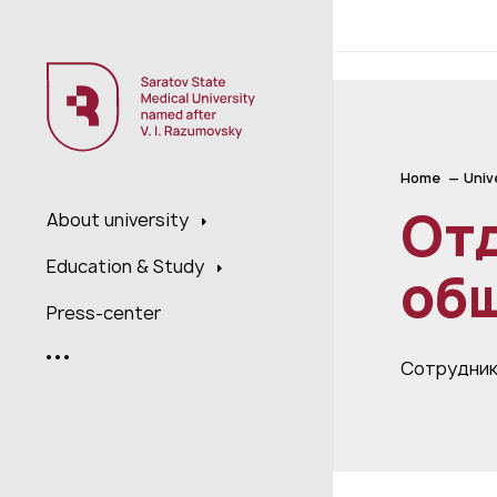
;
Home
Univ
Отд
About university
Education & Study
об
Press-center
Сотрудни