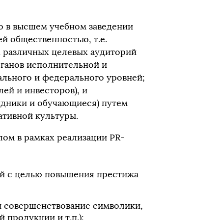
ю в высшем учебном заведении
й общественностью, т.е.
х различных целевых аудиторий
рганов исполнительной и
ального и федерального уровней;
ей и инвесторов), и
удники и обучающиеся) путем
ативной культуры.
ом в рамках реализации PR-
ий с целью повышения престижа
и совершенствование символики,
 продукции и т.п.);