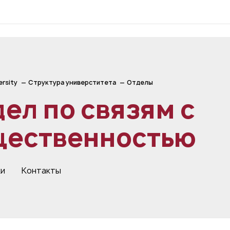
ersity
Структура универститета
Отделы
ел по связям с
щественностью
ки
Контакты