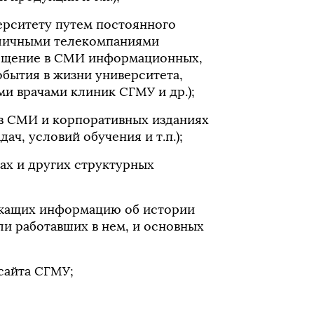
ерситету путем постоянного
зличными телекомпаниями
мещение в СМИ информационных,
бытия в жизни университета,
ми врачами клиник СГМУ и др.);
 в СМИ и корпоративных изданиях
ач, условий обучения и т.п.);
ках и других структурных
ержащих информацию об истории
и работавших в нем, и основных
сайта СГМУ;