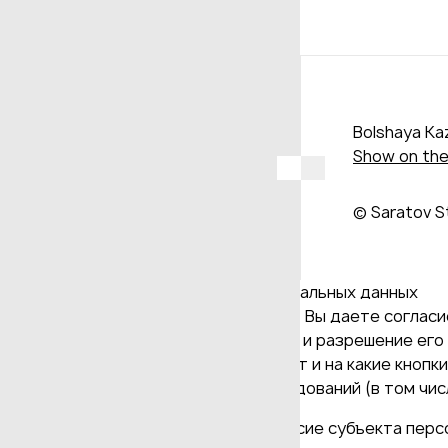
Bolshaya Kaz
Show on th
© Saratov S
Даю согласие на обработку персональных данных
Продолжая использовать наш сайт, Вы даете согласие
и версия Браузера; тип устройства и разрешение его 
Браузер; какие страницы открывает и на какие кнопк
проведения статистических исследований (в том числ
(требование ФЗ №152 ч. (9) "Согласие субъекта пер