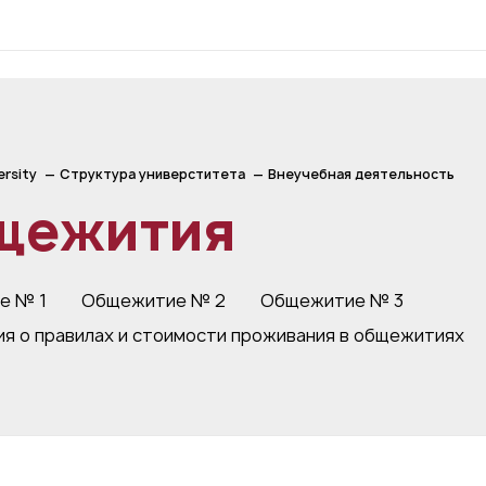
ersity
Структура универститета
Внеучебная деятельность
щежития
е № 1
Общежитие № 2
Общежитие № 3
я о правилах и стоимости проживания в общежитиях