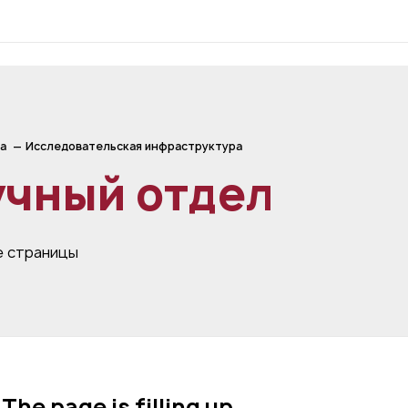
а
Исследовательская инфраструктура
учный отдел
 страницы
The page is filling up…