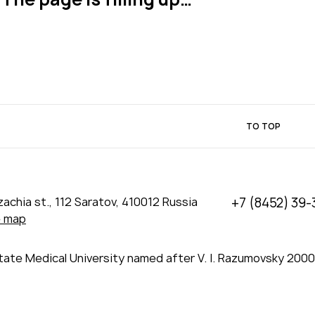
TO TOP
achia st., 112 Saratov, 410012 Russia
+7 (8452) 39-
e map
tate Medical University named after V. I. Razumovsky 200