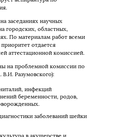
ия.
на заседаниях научных
а городских, областных,
ях. По материалам работ всеми
 приоритет отдается
ей аттестационной комиссией.
ны на проблемной комиссии по
В.И. Разумовского):
ениталий, инфекций
нений беременности, родов,
новорожденных.
диагностики заболеваний шейки
культура в акушерстве и