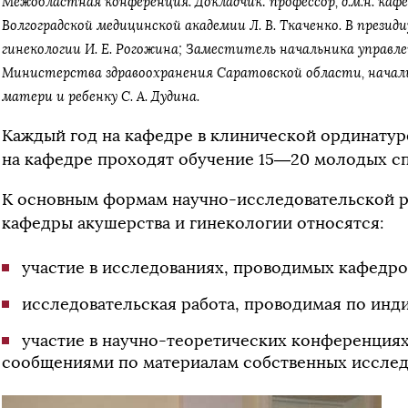
Межобластная конференция. Докладчик: профессор, д.м.н. каф
Волгоградской медицинской академии Л. В. Ткаченко. В презид
гинекологии И. Е. Рогожина; Заместитель начальника управл
Министерства здравоохранения Саратовской области, нача
матери и ребенку С. А. Дудина.
Каждый год на кафедре в клинической ординатур
на кафедре проходят обучение 15—20 молодых сп
К основным формам научно-исследовательской р
кафедры акушерства и гинекологии относятся:
участие в исследованиях, проводимых кафедро
исследовательская работа, проводимая по инд
участие в научно-теоретических конференциях
сообщениями по материалам собственных исслед