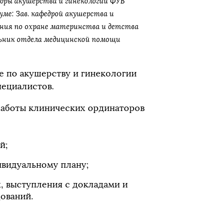
едры акушерства и гинекологии ФУВ
иуме: Зав. кафедрой акушерства и
ения по охране материнства и детства
льник отдела медицинской помощи
е по акушерству и гинекологии
ециалистов.
аботы клинических ординаторов
й;
ивидуальному плану;
, выступления с докладами и
ований.