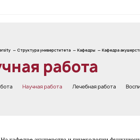
ersity
Структура универститета
Кафедры
Кафедра акушерств
чная работа
абота
Научная работа
Лечебная работа
Восп
На кафедре акушерства и гинекологии функциони