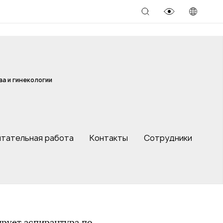
а и гинекологии
итательная работа
Контакты
Сотрудники
рует аспирантура по