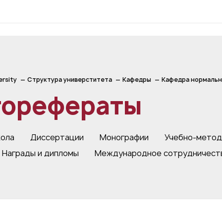
ersity
Структура универститета
Кафедры
Кафедра нормально
торефераты
кола
Диссертации
Монографии
Учебно-метод
Награды и дипломы
Международное сотрудничест