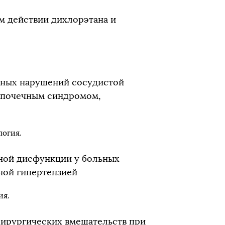
м действии дихлорэтана и
ьных нарушений сосудистой
с почечным синдромом,
логия.
ной дисфункции у больных
ной гипертензией
ия.
хирургических вмешательств при