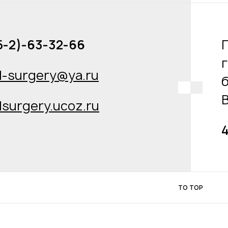
5-2)-63-32-66
l-surgery@ya.ru
В
lsurgery.ucoz.ru
4
TO TOP