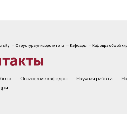
ersity
Структура универститета
Кафедры
Кафедра общей хи
нтакты
абота
Оснащение кафедры
Научная работа
Н
дры