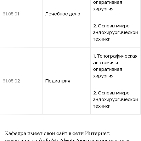
оперативная
хирургия
31.05.01
Лечебное дело
2. Основы микро-
эндохирургической
техники
1. Топографическая
анатомия и
оперативная
хирургия
31.05.02
Педиатрия
2. Основы микро-
эндохирургической
техники
Кафедра имеет свой сайт в сети Интернет:
www.sgmu.ru/info/str/depts/opsurg
и социальных