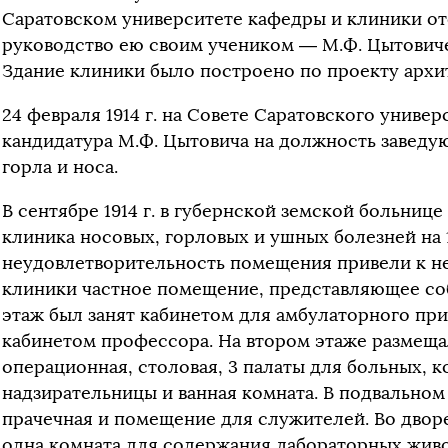
Саратовском университете кафедры и клиники от
руководство ею своим учеником — М.Ф. Цытовичем
Здание клиники было построено по проекту архи
24 февраля 1914 г. на Совете Саратовского униве
кандидатура М.Ф. Цытовича на должность заведу
горла и носа.
В сентябре 1914 г. в губернской земской больниц
клиника носовых, горловых и ушных болезней на 1
неудовлетворительность помещения привели к н
клиники частное помещение, представляющее со
этаж был занят кабинетом для амбулаторного при
кабинетом профессора. На втором этаже размеща
операционная, столовая, 3 палаты для больных, 
надзирательницы и ванная комната. В подвально
прачечная и помещение для служителей. Во двор
одна комната для содержания лабораторных жив