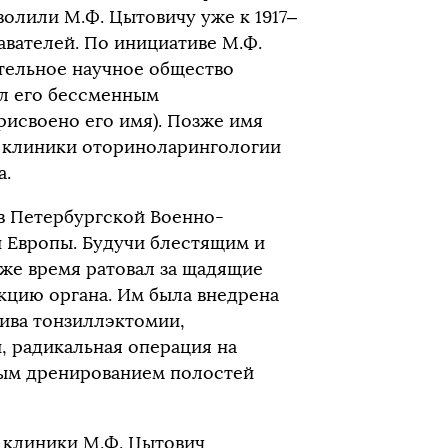
олили М.Ф. Цытовичу уже к 1917–
авателей. По инициативе М.Ф.
ятельное научное общество
л его бессменным
исвоено его имя). Позже имя
 клиники оториноларингологии
а.
в Петербургской Военно-
 Европы. Будучи блестящим и
же время ратовал за щадящие
кцию органа. Им была внедрена
тива тонзиллэктомии,
, радикальная операция на
ным дренированием полостей
я клиники М.Ф. Цытович