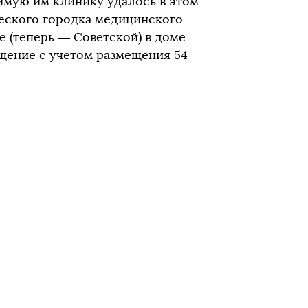
имую им клинику удалось в этом
ческого городка медицинского
це (теперь — Советской) в доме
щение с учетом размещения 54