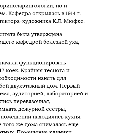
ориноларингологии, но и
. Кафедра открылась в 1914 г.
тектора-художника К.Л. Мюфке.
рситета была утверждена
ющего кафедрой болезней уха,
е начала функционировать
2 коек. Крайняя теснота и
еобходимости нанять для
бой двухэтажный дом. Первый
ема, аудиторией, лабораторией и
лись перевязочная,
комната дежурной сестры,
м помещении находились кухня,
е того же дома снималась еще
отных. Помещение клиники