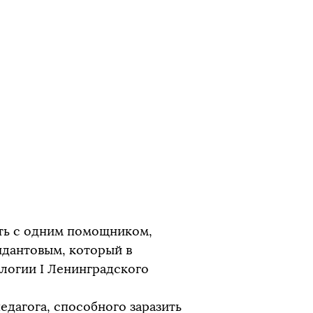
ать с одним помощником,
ндантовым, который в
логии I Ленинградского
едагога, способного заразить