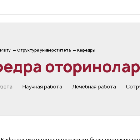
ersity
Структура универститета
Кафедры
федра оторинола
абота
Научная работа
Лечебная работа
Сотр
Кафедра оториноларингологии была основана пр