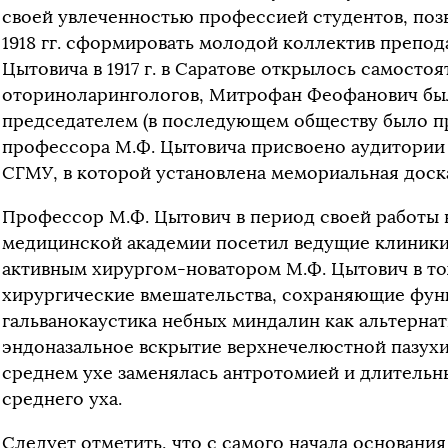
своей увлеченностью профессией студентов, позв
1918 гг. сформировать молодой коллектив препод
Цытовича в 1917 г. в Саратове открылось самосто
оториноларингологов, Митрофан Феофанович бы
председателем (в последующем обществу было пр
профессора М.Ф. Цытовича присвоено аудитории
СГМУ, в которой установлена мемориальная доск
Профессор М.Ф. Цытович в период своей работы 
медицинской академии посетил ведущие клиники
активным хирургом-новатором М.Ф. Цытович в то
хирургические вмешательства, сохраняющие фун
гальванокаустика небных миндалин как альтерна
эндоназальное вскрытие верхнечелюстной пазухи
среднем ухе заменялась антротомией и длитель
среднего уха.
Следует отметить, что с самого начала основани