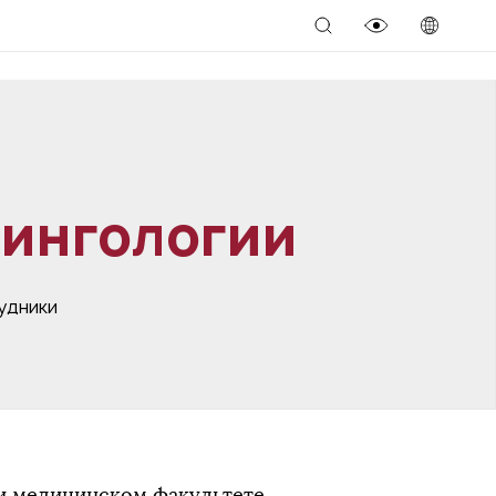
рингологии
удники
и медицинском факультете