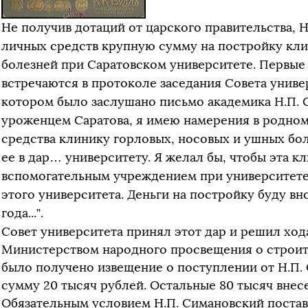
Не получив дотаций от царского правительства, 
личных средств крупную сумму на постройку кли
болезней при Саратовском университете. Первые
встречаются в протоколе заседания Совета универс
котором было заслушано письмо академика Н.П. 
уроженцем Саратова, я имею намерения в родном
средства клинику горловых, носовых и ушных бол
ее в дар… университету. Я желал бы, чтобы эта к
вспомогательным учреждением при университете
этого университета. Деньги на постройку буду вно
года...”.
Совет университета принял этот дар и решил ход
Министерством народного просвещения о строител
было получено извещение о поступлении от Н.П. 
сумму 20 тысяч рублей. Остальные 80 тысяч внес
Обязательным условием Н.П. Симановский постав