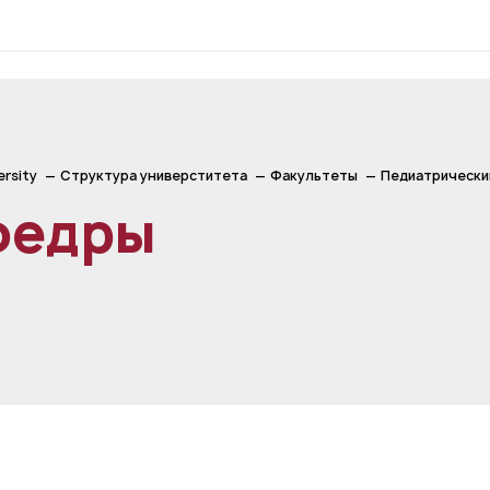
ersity
Структура универститета
Факультеты
Педиатрически
федры