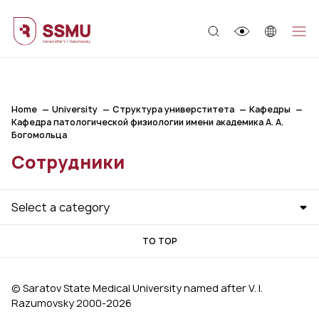
;
Home
University
Структура универститета
Кафедры
Кафедра патологической физиологии имени академика А. А.
Богомольца
Сотрудники
Select a category
TO TOP
© Saratov State Medical University named after V. I.
Razumovsky 2000‑2026