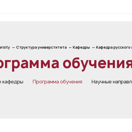
ersity
Структура универститета
Кафедры
Кафедра русского 
ограмма обучени
е кафедры
Программа обучения
Научные направл