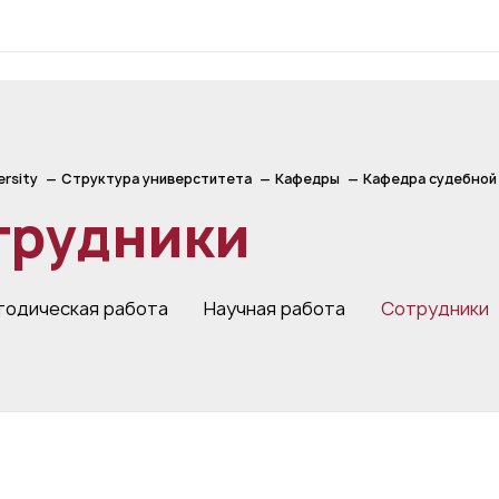
ersity
Структура универститета
Кафедры
Кафедра судебной 
трудники
тодическая работа
Научная работа
Сотрудники