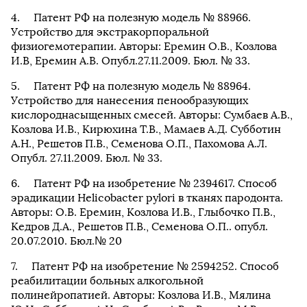
Патент РФ на полезную модель № 88966.
Устройство для экстракорпоральной
физиогемотерапии. Авторы: Еремин О.В., Козлова
И.В, Еремин А.В. Опубл.27.11.2009. Бюл. № 33.
Патент РФ на полезную модель № 88964.
Устройство для нанесения пенообразующих
кислороднасыщенных смесей. Авторы: Сумбаев А.В.,
Козлова И.В., Кирюхина Т.В., Мамаев А.Д. Субботин
А.Н., Решетов П.В., Семенова О.П., Пахомова А.Л.
Опубл. 27.11.2009. Бюл. № 33.
Патент РФ на изобретение № 2394617. Способ
эрадикации Helicobacter pylori в тканях пародонта.
Авторы: О.В. Еремин, Козлова И.В., Глыбочко П.В.,
Кедров Д.А., Решетов П.В., Семенова О.П.. опубл.
20.07.2010. Бюл.№ 20
Патент РФ на изобретение № 2594252. Способ
реабилитации больных алкогольной
полинейропатией. Авторы: Козлова И.В., Мялина