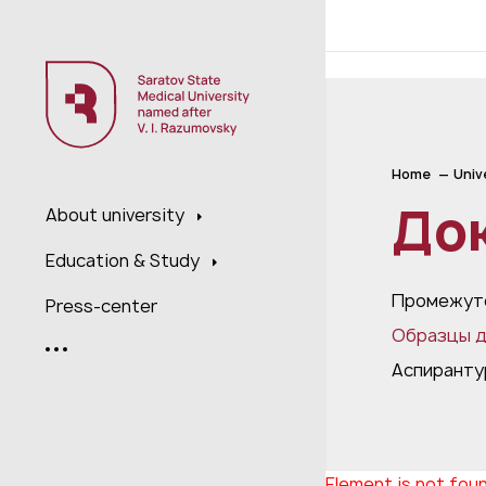
;
Home
Univ
До
About university
Education & Study
Промежуто
Press-center
Образцы д
Аспиранту
Element is not fou