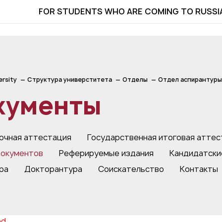
FOR STUDENTS WHO ARE COMING TO RUSSI
ersity
Структура универститета
Отделы
Отдел аспирантуры
кументы
чная аттестация
Государственная итоговая аттес
окументов
Реферируемые издания
Кандидатски
ра
Докторантура
Соискательство
Контакты
nd