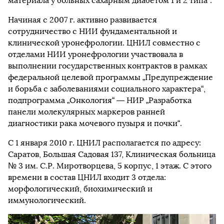
материала у больных сахарным диабетом 1 и 2 типа“.
Начиная с 2007 г. активно развивается
сотрудничество с НИИ фундаментальной и
клинической уронефрологии. ЦНИЛ совместно с
отделами НИИ уронефрологии участвовала в
выполнении государственных контрактов в рамках
федеральной целевой программы „Предупреждение
и борьба с заболеваниями социального характера“,
подпрограмма „Онкология“ — НИР „Разработка
панели молекулярных маркеров ранней
диагностики рака мочевого пузыря и почки“.
С 1 января 2010 г. ЦНИЛ располагается по адресу:
Саратов, Большая Садовая 137, Клиническая больница
№ 3 им. С.Р. Миротворцева, 5 корпус, 1 этаж. С этого
времени в состав ЦНИЛ входит 3 отдела:
морфологический, биохимический и
иммунологический.