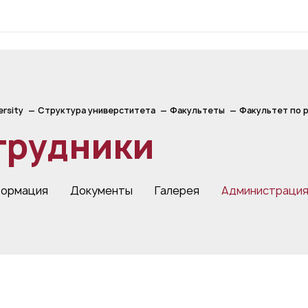
ersity
Структура универститета
Факультеты
Факультет по 
трудники
формация
Документы
Галерея
Администраци