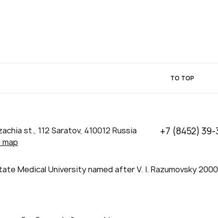
TO TOP
achia st., 112 Saratov, 410012 Russia
+7 (8452) 39-
e map
tate Medical University named after V. I. Razumovsky 200