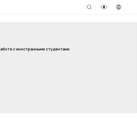
работе с иностранными студентами
я