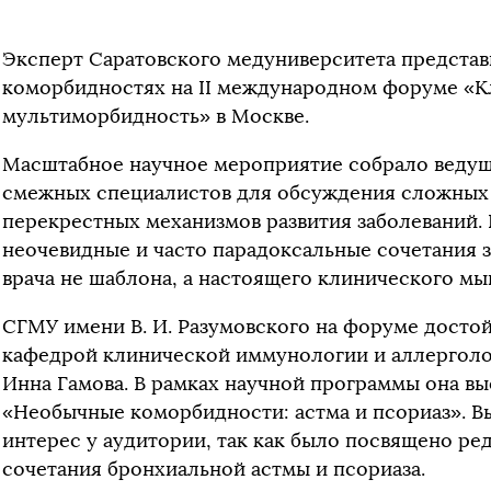
Эксперт Саратовского медуниверситета представ
коморбидностях на II международном форуме «Кл
мультиморбидность» в Москве.
Масштабное научное мероприятие собрало веду
смежных специалистов для обсуждения сложных 
перекрестных механизмов развития заболеваний.
неочевидные и часто парадоксальные сочетания 
врача не шаблона, а настоящего клинического м
СГМУ имени В. И. Разумовского на форуме досто
кафедрой клинической иммунологии и аллерголог
Инна Гамова. В рамках научной программы она вы
«Необычные коморбидности: астма и псориаз». В
интерес у аудитории, так как было посвящено р
сочетания бронхиальной астмы и псориаза.