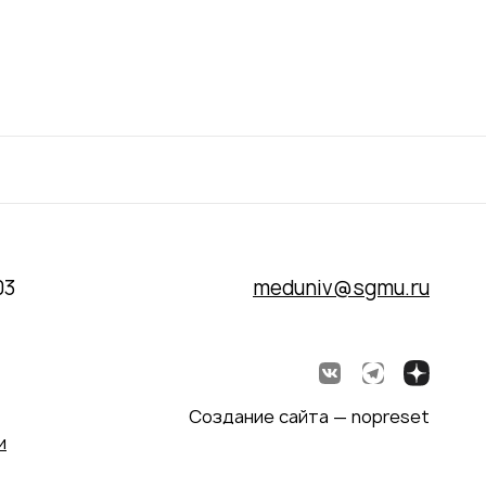
03
meduniv@sgmu.ru
Создание сайта — nopreset
и