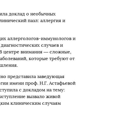
ила доклад о необычных
инический пазл: аллергия и
щих аллергологов-иммунологов и
диагностических случаев и
 В центре внимания — сложные,
заболеваний, которые требуют от
ышления.
йно представила заведующая
ии имени проф. Н.Г. Астафьевой
ступила с докладом на тему:
ыступление вызвало живой
едким клиническим случаям