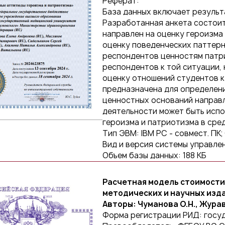
Реферат:
База данных включает результ
Разработанная анкета состоит 
направлен на оценку героизма 
оценку поведенческих паттер
респондентов ценностям патри
респондентов к той ситуации, 
оценку отношений студентов к
предназначена для определени
ценностных оснований направ
деятельности может быть исп
героизма и патриотизма в сре
Тип ЭВМ: IBM PC - совмест. ПК;
Вид и версия системы управлен
Объем базы данных: 188 КБ
Расчетная модель стоимости
методических и научных изд
Авторы: Чуманова О.Н., Жура
Форма регистрации РИД: госу