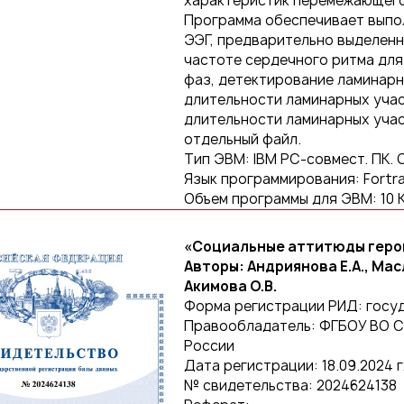
характеристик перемежающегос
Программа обеспечивает выпол
ЭЭГ, предварительно выделенн
частоте сердечного ритма для
фаз, детектирование ламинарн
длительности ламинарных учас
длительности ламинарных учас
отдельный файл.
Тип ЭВМ: IBM PC-совмест. ПК. 
Язык программирования: Fortr
Объем программы для ЭВМ: 10 
«Социальные аттитюды геро
Авторы: Андриянова Е.А., Масл
Акимова О.В.
Форма регистрации РИД: госу
Правообладатель: ФГБОУ ВО Са
России
Дата регистрации: 18.09.2024 г
№ свидетельства: 2024624138