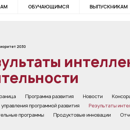
ТАМ
ОБУЧАЮЩИМСЯ
ВЫПУСКНИКАМ
иоритет 2030
зультаты интелле
ятельности
траница
Программа развития
Новости
Консор
 управления программой развития
Результаты инте
ельные программы
Продуктовые инновации
Отч