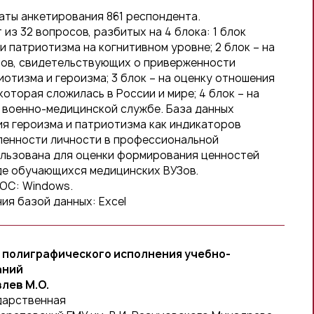
аты анкетирования 861 респондента.
из 32 вопросов, разбитых на 4 блока: 1 блок
и патриотизма на когнитивном уровне; 2 блок – на
нов, свидетельствующих о приверженности
отизма и героизма; 3 блок – на оценку отношения
которая сложилась в России и мире; 4 блок – на
 военно-медицинской службе. База данных
я героизма и патриотизма как индикаторов
ленности личности в профессиональной
ользована для оценки формирования ценностей
де обучающихся медицинских ВУЗов.
 ОС: Windows.
ия базой данных: Excel
 полиграфического исполнения учебно-
аний
влев М.О.
дарственная