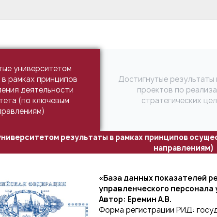
тые университетом
 в рамках принципов
Достигнутые результаты 
ения деятельности
проектов по реализ
тета (по ключевым
стратегических це
правлениям)
ниверситетом результаты в рамках принципов осуще
направлениям)
«База данных показателей р
управленческого персонала 
Автор: Еремин А.В.
Форма регистрации РИД: госу