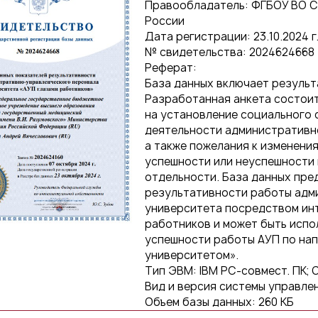
Правообладатель: ФГБОУ ВО Са
России
Дата регистрации: 23.10.2024 г
№ свидетельства: 2024624668
Реферат:
База данных включает результ
Разработанная анкета состоит
на установление социального 
деятельности административн
а также пожелания к изменения
успешности или неуспешности 
отдельности. База данных пре
результативности работы адм
университета посредством ин
работников и может быть испо
успешности работы АУП по на
университетом».
Тип ЭВМ: IBM РС-совмест. ПК; 
Вид и версия системы управлен
Объем базы данных: 260 КБ