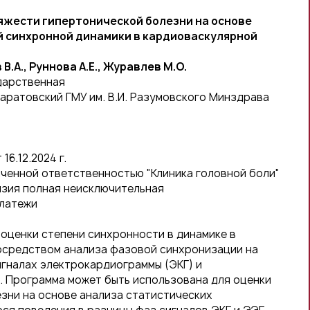
яжести гипертонической болезни на основе
 синхронной динамики в кардиоваскулярной
 В.А., Руннова А.Е., Журавлев М.О.
дарственная
ратовский ГМУ им. В.И. Разумовского Минздрава
6.12.2024 г.
ченной ответственностью "Клиника головной боли"
нзия полная неисключительная
платежи
оценки степени синхронности в динамике в
осредством анализа фазовой синхронизации на
игналах электрокардиограммы (ЭКГ) и
 Программа может быть использована для оценки
зни на основе анализа статистических