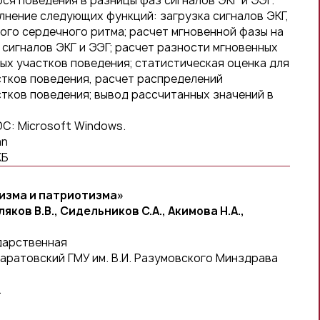
я поведения в разницы фаз сигналов ЭКГ и ЭЭГ.
нение следующих функций: загрузка сигналов ЭКГ,
ого сердечного ритма; расчет мгновенной фазы на
 сигналов ЭКГ и ЭЭГ; расчет разности мгновенных
ых участков поведения; статистическая оценка для
тков поведения, расчет распределений
тков поведения; вывод рассчитанных значений в
ОС: Microsoft Windows.
an
КБ
изма и патриотизма»
яков В.В., Сидельников С.А., Акимова Н.А.,
дарственная
ратовский ГМУ им. В.И. Разумовского Минздрава
.