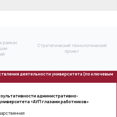
в рамках
Стратегический технологический
ации
проект
лей
ствления деятельности университета (по ключевым
езультативности административно-
университета «АУП глазами работников»
дарственная