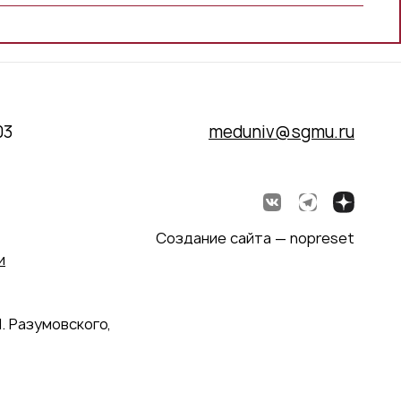
03
meduniv@sgmu.ru
Создание сайта — nopreset
и
. Разумовского,