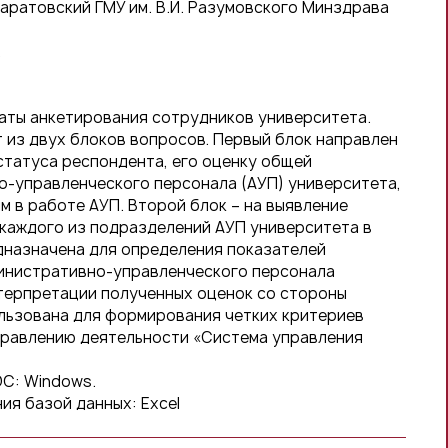
ратовский ГМУ им. В.И. Разумовского Минздрава
.
аты анкетирования сотрудников университета.
 из двух блоков вопросов. Первый блок направлен
статуса респондента, его оценку общей
о-управленческого персонала (АУП) университета,
м в работе АУП. Второй блок – на выявление
каждого из подразделений АУП университета в
дназначена для определения показателей
инистративно-управленческого персонала
терпретации полученных оценок со стороны
льзована для формирования четких критериев
правлению деятельности «Система управления
ОС: Windows.
ия базой данных: Excel