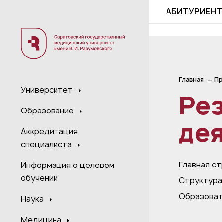
;
АБИТУРИЕН
Главная
Пр
Университет
Ре
Образование
де
Аккредитация
специалиста
Главная с
Информация о целевом
обучении
Структура
Образоват
Наука
Медицина