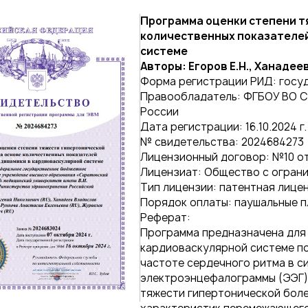
Программа оценки степени т
количественных показателей
системе
Авторы: Егоров Е.Н., Ханадеев
Форма регистрации РИД: госу
Правообладатель: ФГБОУ ВО Са
России
Дата регистрации: 16.10.2024 г.
№ свидетельства: 2024684273
Лицензионный договор: №10 от 1
Лицензиат: Общество с ограни
Тип лицензии: патентная лице
Порядок оплаты: паушальные 
Реферат:
Программа предназначена для 
кардиоваскулярной системе п
частоте сердечного ритма в с
электроэнцефалограммы (ЭЭГ).
тяжести гипертонической боле