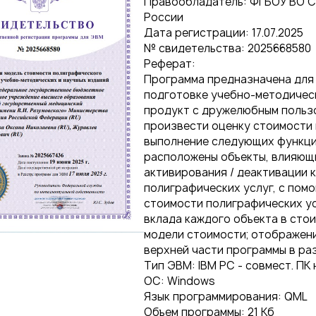
Правообладатель: ФГБОУ ВО Са
России
Дата регистрации: 17.07.2025
№ свидетельства: 2025668580
Реферат:
Программа предназначена для 
подготовке учебно-методическ
продукт с дружелюбным польз
произвести оценку стоимости 
выполнение следующих функций
расположены объекты, влияющи
активирования / деактивации 
полиграфических услуг, с пом
стоимости полиграфических ус
вклада каждого объекта в сто
модели стоимости; отображени
верхней части программы в ра
Тип ЭВМ: IBM РС - совмест. ПК
ОС: Windows
Язык программирования: QML
Объем программы: 21 Кб