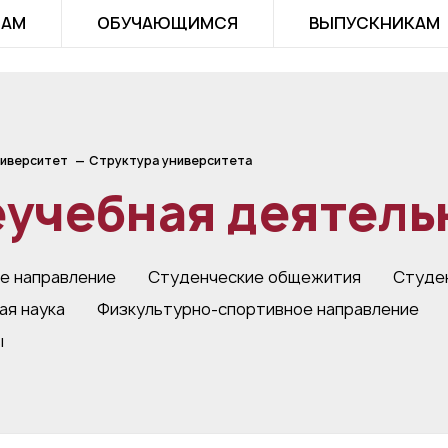
ТАМ
ОБУЧАЮЩИМСЯ
ВЫПУСКНИКАМ
иверситет
Структура университета
еучебная деятель
е направление
Студенческие общежития
Студе
я наука
Физкультурно-спортивное направление
ы