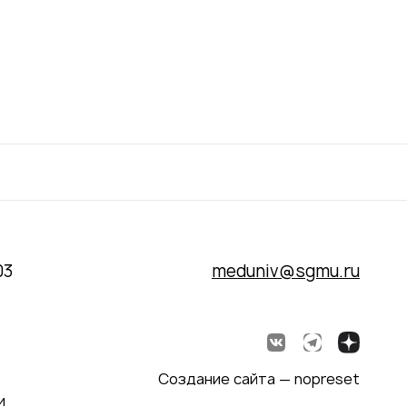
03
meduniv@sgmu.ru
Создание сайта — nopreset
и