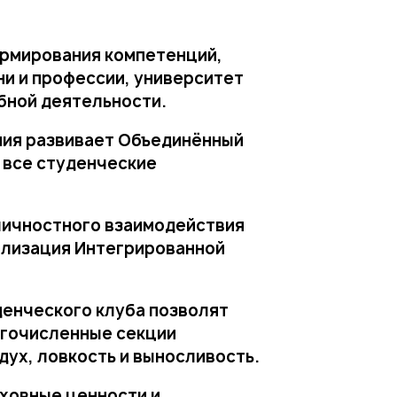
ормирования компетенций,
и и профессии, университет
бной деятельности.
ия развивает Объединённый
 все студенческие
личностного взаимодействия
ализация Интегрированной
енческого клуба позволят
огочисленные секции
ух, ловкость и выносливость.
уховные ценности и