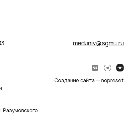
03
meduniv@sgmu.ru
Создание сайта — nopreset
и
. Разумовского,