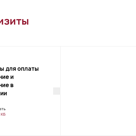
изиты
ы для оплаты
ние и
ние в
ии
ать
 КБ