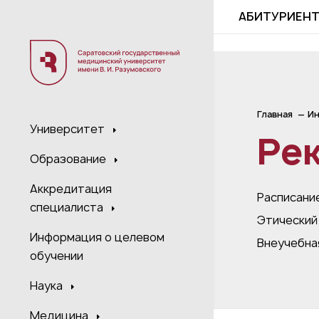
;
АБИТУРИЕН
Главная
Ин
Университет
Рек
Образование
Аккредитация
Расписани
специалиста
Этический
Информация о целевом
Внеучебна
обучении
Наука
Медицина