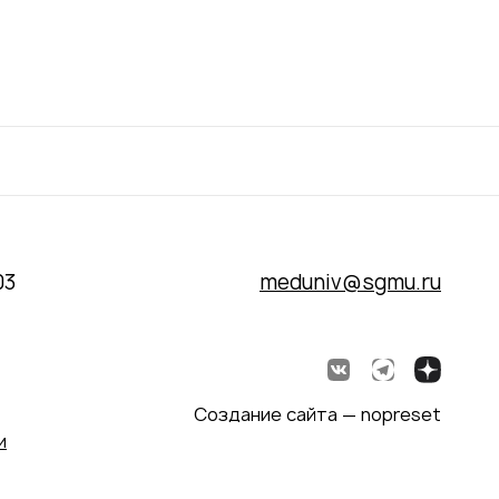
03
meduniv@sgmu.ru
Создание сайта — nopreset
и