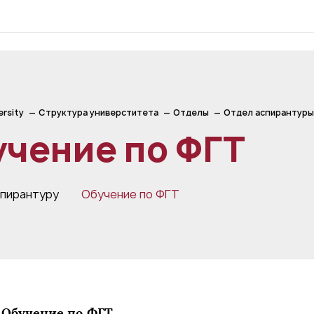
ersity
Структура универститета
Отделы
Отдел аспирантуры
учение по ФГТ
спирантуру
Обучение по ФГТ
Обучение по ФГТ