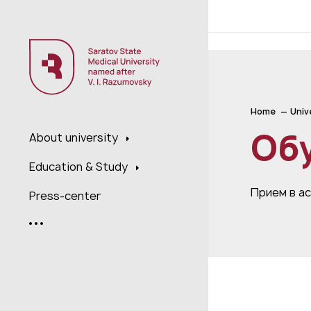
;
Home
Univ
Об
About university
Education & Study
Прием в а
Press-center