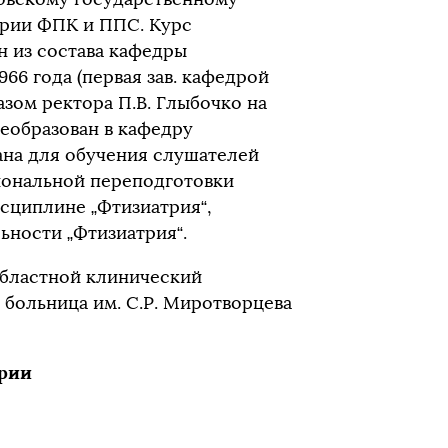
трии ФПК и ППС. Курс
 из состава кафедры
6 года (первая зав. кафедрой
азом ректора П.В. Глыбочко на
еобразован в кафедру
ана для обучения слушателей
иональной переподготовки
сциплине „Фтизиатрия“,
ьности „Фтизиатрия“.
Областной клинический
 больница им. С.Р. Миротворцева
трии