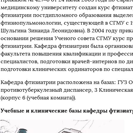
медицинскому университету создан курс фтизиа
фтизиатрии постдипломного образования выделен
фтизиопульмонологии, существующей в СГМУ с 196
Шульгина Зинаида Леонидовна). В 2004 году прик
основании решения Ученого совета СГМУ курс пр
фтизиатрии. Кафедра фтизиатрии была организов
факультета повышения квалификации и професс
специалистов, подготовки врачей-интернов по ди
подготовки клинических ординаторов по специал
Кафедра фтизиатрии расположена на базах: ГУЗ 
противотуберкулезный диспансер, 3 Клиническая
(корпус 6 (учебная комната)).
Учебные и клинические базы кафедры фтизиа