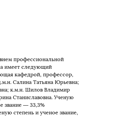
овнем профессиональной
ра имеет следующий
ующая кафедрой, профессор,
.м.н. Салина Татьяна Юрьевна;
вна; к.м.н. Шилов Владимир
рина Станиславовна. Ученую
ое звание — 33,3%
ную степень и ученое звание,