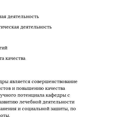
ная деятельность
ическая деятельность
гий
а качества
дры является совершенствование
истов и повышению качества
аучного потенциала кафедры с
азвитию лечебной деятельности
ранения и социальной зашиты, по
оты.