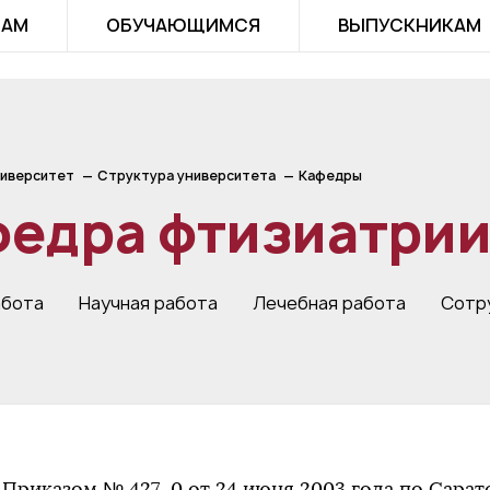
ТАМ
ОБУЧАЮЩИМСЯ
ВЫПУСКНИКАМ
иверситет
Структура университета
Кафедры
федра фтизиатри
абота
Научная работа
Лечебная работа
Сотр
Приказом № 427–0 от 24 июня 2003 года по Сара