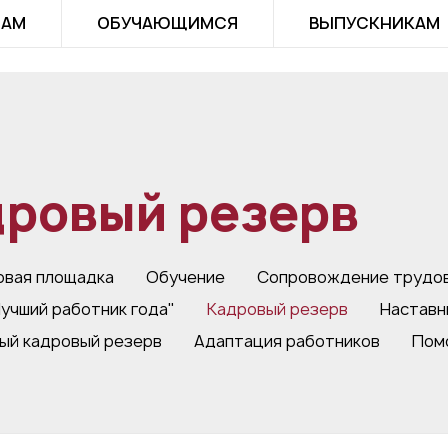
ТАМ
ОБУЧАЮЩИМСЯ
ВЫПУСКНИКАМ
дровый резерв
овая площадка
Обучение
Сопровождение трудов
Лучший работник года"
Кадровый резерв
Наставн
й кадровый резерв
Адаптация работников
Пом