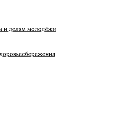
м и делам молодёжи
здоровьесбережения