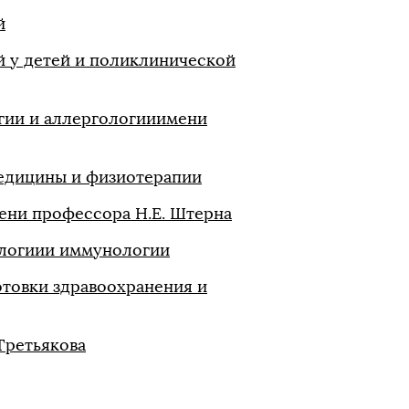
й
 у детей и поликлинической
ии и аллергологииимени
едицины и физиотерапии
ени профессора Н.Е. Штерна
логиии иммунологии
товки здравоохранения и
Третьякова