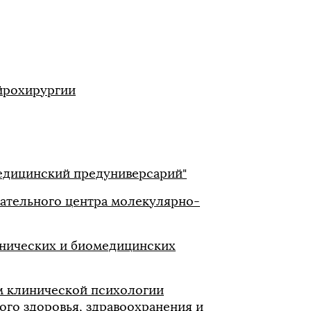
йрохирургии
Медицинский предуниверсарий"
вательного центра молекулярно-
инических и биомедицинских
м клинической психологии
ого здоровья, здравоохранения и