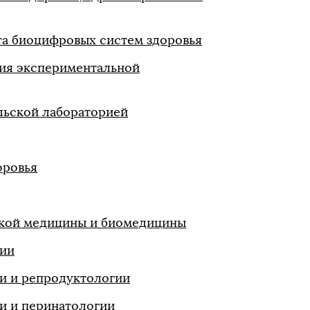
та биоцифровых систем здоровья
ния экспериментальной
льской лабораторией
оровья
ской медицины и биомедицины
гии
и и репродуктологии
и и перинатологии