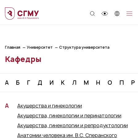
;
Главная
Университет
Структура университета
Кафедры
А
Б
Г
Д
И
К
Л
М
Н
О
П
Р
А
Акушерства и гинекологии
Акушерства, гинекологии и перинатологии
Акушерства, гинекологии и репродуктологии
Анатомии человека им. В.С. Сперанского