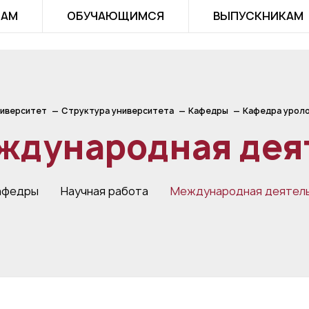
ТАМ
ОБУЧАЮЩИМСЯ
ВЫПУСКНИКАМ
иверситет
Структура университета
Кафедры
Кафедра уроло
ждународная дея
афедры
Научная работа
Международная деятел