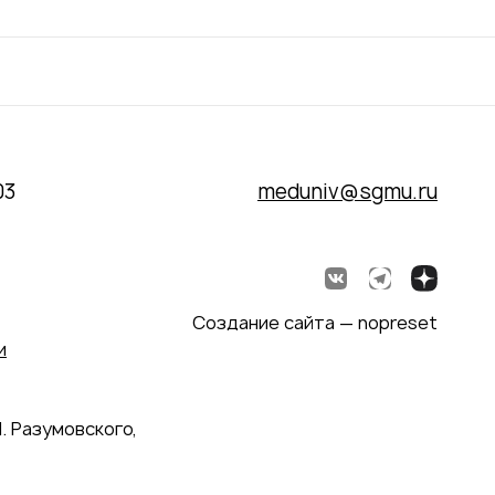
03
meduniv@sgmu.ru
Создание сайта — nopreset
и
. Разумовского,