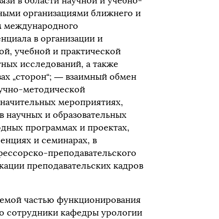
язи в области научной и учебно-
чными организациями ближнего и
м международного
нциала в организации и
й, учебной и практической
ных исследований, а также
ах „сторон“; — взаимный обмен
аучно-методической
значительных мероприятиях,
в научных и образовательных
дных программах и проектах,
енциях и семинарах, в
фессорско-преподавательского
кации преподавательских кадров
лемой частью функционирования
то сотрудники кафедры урологии