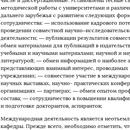
числе и диссертационные. Установлены тесные св
методической работы с университетами и разли
дальнего зарубежья с развитием следующих фор
сотрудничества: — использование кадрового поте
проведении совместной научно–исследовательско
деятельности; — публикации результатов совмест
обмен материалами для публикаций в издательств
учебными и научными материалами; научной и н
литературой; — обмен информацией о наиболее 
представляющих взаимный интерес, проводимых 
учреждениях; — совместное участие в междунаро
научных выставках, научно- практических конфер
организациях — партнерах; — обмен опытом про
состава; — сотрудничество в повышении квалифи
и подготовке докторантов, аспирантов;
Международная деятельность является неотъем
кафедры. Прежде всего, необходимо отметить, ч