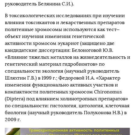
руководитель Белянина С.И.).
В токсикологических исследованиях при изучении
влияния токсикантов и лекарственных препаратов
политенные хромосомы используются как тест–
объект изучения изменения генетической
активности хромосом эукариот (защищено две
кандидатские диссертации: Белоноговой Ю.В.
«Влияние тяжелых металлов на жизнедеятельность и
генетический материал гидробионтов» по
специальности экология (научный руководитель
Шляхтин Г.В.) в 1999 г.; Федоровой И.А. «Характер
изменения функционально активных участков и
компактности политенных хромосом Chironomus
(Diptera) под влиянием холинотропных препаратов»
по специальности: гистология, цитология, клеточная
биология (научный руководитель Полуконова Н.В.) в
2009 г.