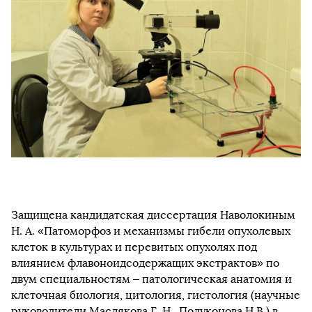
Защищена кандидатская диссертация Наволокиным
Н. А. «Патоморфоз и механизмы гибели опухолевых
клеток в культурах и перевитых опухолях под
влиянием флавоноидсодержащих экстрактов» по
двум специальностям – патологическая анатомия и
клеточная биология, цитология, гистология (научные
руководители Маслякова Г. Н., Полуконова Н.В.) в