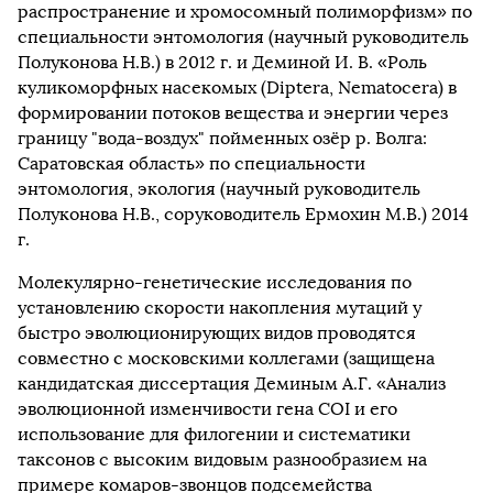
распространение и хромосомный полиморфизм» по
специальности энтомология (научный руководитель
Полуконова Н.В.) в 2012 г. и Деминой И. В. «Роль
куликоморфных насекомых (Diptera, Nematocera) в
формировании потоков вещества и энергии через
границу "вода-воздух" пойменных озёр р. Волга:
Саратовская область» по специальности
энтомология, экология (научный руководитель
Полуконова Н.В., соруководитель Ермохин М.В.) 2014
г.
Молекулярно-генетические исследования по
установлению скорости накопления мутаций у
быстро эволюционирующих видов проводятся
совместно с московскими коллегами (защищена
кандидатская диссертация Деминым А.Г. «Анализ
эволюционной изменчивости гена COI и его
использование для филогении и систематики
таксонов с высоким видовым разнообразием на
примере комаров-звонцов подсемейства