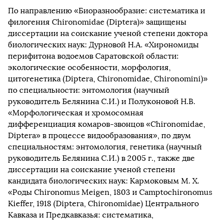
По направлению «Биоразнообразие: систематика и
филогения Chironomidae (Diptera)» защищены
диссертации на соискание ученой степени доктора
биологических наук: Дурновой Н.А. «Хирономиды
перифитона водоемов Саратовской области:
экологические особенности, морфология,
цитогенетика (Diptera, Chironomidae, Chironomini)»
по специальности: энтомология (научный
руководитель Белянина С.И.) и Полуконовой Н.В.
«Морфологическая и хромосомная
дифференциация комаров-звонцов «Chironomidae,
Diptera» в процессе видообразования», по двум
специальностям: энтомология, генетика (научный
руководитель Белянина С.И.) в 2005 г., также две
диссертации на соискание ученой степени
кандидата биологических наук: Кармоковым М. Х.
«Роды Chironomus Meigen, 1803 и Camptochironomus
Kieffer, 1918 (Diptera, Chironomidae) Центрального
Кавказа и Предкавказья: систематика,