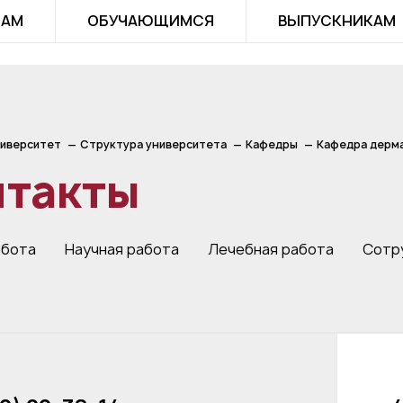
ТАМ
ОБУЧАЮЩИМСЯ
ВЫПУСКНИКАМ
иверситет
Структура университета
Кафедры
Кафедра дерма
нтакты
абота
Научная работа
Лечебная работа
Сотр