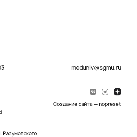
03
meduniv@sgmu.ru
Создание сайта — nopreset
и
. Разумовского,