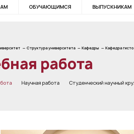
ТАМ
ОБУЧАЮЩИМСЯ
ВЫПУСКНИКАМ
иверситет
Структура университета
Кафедры
Кафедра гисто
бная работа
абота
Научная работа
Студенческий научный кр