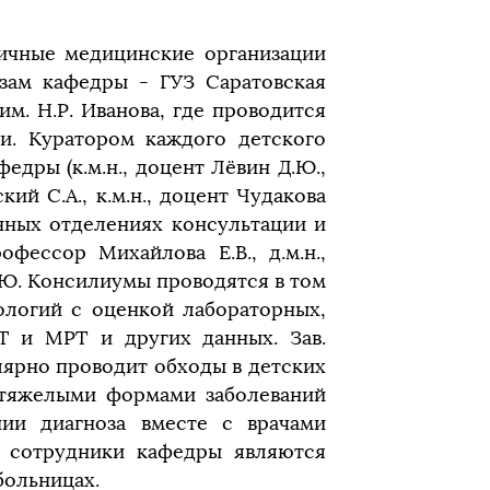
ичные медицинские организации
азам кафедры - ГУЗ Саратовская
м. Н.Р. Иванова, где проводится
и. Куратором каждого детского
дры (к.м.н., доцент Лёвин Д.Ю.,
ский С.А., к.м.н., доцент Чудакова
ионных отделениях консультации и
офессор Михайлова Е.В., д.м.н.,
Д.Ю. Консилиумы проводятся в том
ологий с оценкой лабораторных,
КТ и МРТ и других данных. Зав.
улярно проводит обходы в детских
 тяжелыми формами заболеваний
ии диагноза вместе с врачами
е сотрудники кафедры являются
больницах.