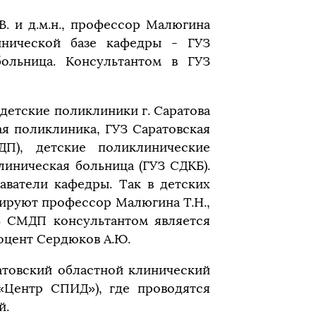
.В. и д.м.н., профессор Малюгина
инической базе кафедры - ГУЗ
больница. Консультантом в ГУЗ
детские поликлиники г. Саратова
ая поликлиника, ГУЗ Саратовская
П), детские поликлинические
линическая больница (ГУЗ СДКБ).
аватели кафедры. Так в детских
ируют профессор Малюгина Т.Н.,
УЗ СМДП консультантом является
 доцент Сердюков А.Ю.
атовский областной клинический
«Центр СПИД»), где проводятся
й.