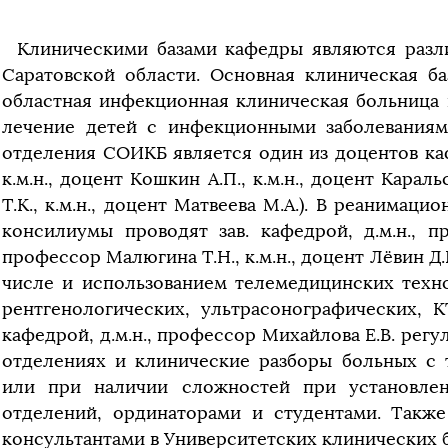
Клиническими базами кафедры являются разл
Саратовской области. Основная клиническая б
областная инфекционная клиническая больница и
лечение детей с инфекционными заболеваниям
отделения СОИКБ является один из доцентов кафе
к.м.н., доцент Кошкин А.П., к.м.н., доцент Караль
Т.К., к.м.н., доцент Матвеева М.А.). В реанимац
консилиумы проводят зав. кафедрой, д.м.н., пр
профессор Малюгина Т.Н., к.м.н., доцент Лёвин 
числе и использованием телемедицинских техн
рентгенологических, ультрасонографических, 
кафедрой, д.м.н., профессор Михайлова Е.В. рег
отделениях и клинические разборы больных с
или при наличии сложностей при установлен
отделений, ординаторами и студентами. Такж
консультантами в Университетских клинических 