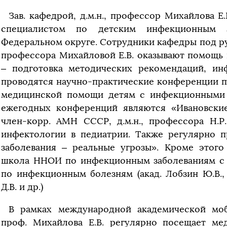
Зав. кафедрой, д.м.н., профессор Михайлова Е
специалистом по детским инфекционным 
Федеральном округе. Сотрудники кафедры под рук
профессора Михайловой Е.В. оказывают помощь
– подготовка методических рекомендаций, и
проводятся научно-практические конференции п
медицинской помощи детям с инфекционными 
ежегодных конференций являются «Ивановски
член-корр. АМН СССР, д.м.н., профессора Н.Р
инфектологии в педиатрии. Также регулярно
заболевания – реальные угрозы». Кроме этого
школа ННОИ по инфекционным заболеваниям с 
по инфекционным болезням (акад. Лобзин Ю.В., а
Д.В. и др.)
В рамках международной академической моби
проф. Михайлова Е.В. регулярно посещает м