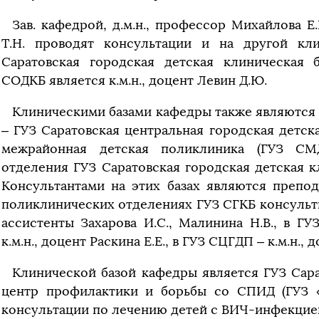
Зав. кафедрой, д.м.н., профессор Михайлова Е
Т.Н. проводят консультации и на другой кл
Саратовская городская детская клиническая 
СОДКБ является к.м.н., доцент Левин Д.Ю.
Клиническими базами кафедры также являются 
– ГУЗ Саратовская центральная городская детск
межрайонная детская поликлиника (ГУЗ СМД
отделения ГУЗ Саратовская городская детская к
Консультантами на этих базах являются препод
поликлинических отделениях ГУЗ СГКБ консульт
ассистенты Захарова И.С., Малинина Н.В., в Г
к.м.н., доцент Раскина Е.Е., в ГУЗ СЦГДП – к.м.н.,
Клинической базой кафедры является ГУЗ Сар
центр профилактики и борьбы со СПИД (ГУЗ 
консультации по лечению детей с ВИЧ-инфекцие