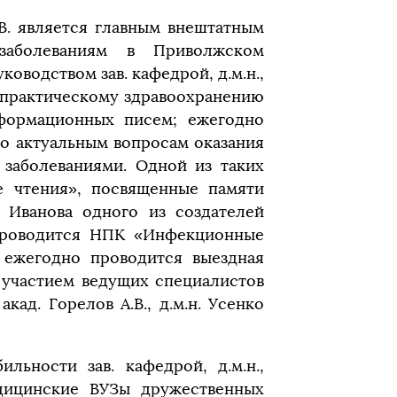
.В. является главным внештатным
заболеваниям в Приволжском
оводством зав. кафедрой, д.м.н.,
 практическому здравоохранению
нформационных писем; ежегодно
о актуальным вопросам оказания
заболеваниями. Одной из таких
е чтения», посвященные памяти
. Иванова одного из создателей
 проводится НПК «Инфекционные
 ежегодно проводится выездная
участием ведущих специалистов
кад. Горелов А.В., д.м.н. Усенко
льности зав. кафедрой, д.м.н.,
едицинские ВУЗы дружественных