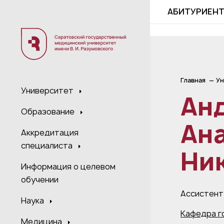
;
АБИТУРИЕН
Главная
Ун
Университет
Ан
Образование
Ан
Аккредитация
специалиста
Ни
Информация о целевом
обучении
Ассистент
Наука
Кафедра г
Медицина