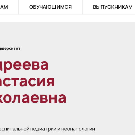
ТАМ
ОБУЧАЮЩИМСЯ
ВЫПУСКНИКАМ
иверситет
дреева
астасия
колаевна
оспитальной педиатрии и неонатологии