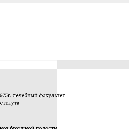
975г. лечебный факультет
ститута
анов брюшной полости