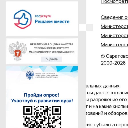
Посмотреть
Сведения о
Министерст
Министерст
Министерст
© Саратовс
2000‑2026
Даю согласие на обработку персональных данных
Продолжая использовать наш сайт, вы даете согласие
и версия Браузера; тип устройства и разрешение его 
Браузер; какие страницы открывает и на какие кнопк
проведения статистических исследований и обзоров. 
(требование ФЗ №152 ч. (9) "Согласие субъекта пер