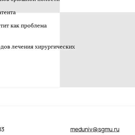
атента
тит как проблема
одов лечения хирургических
03
meduniv@sgmu.ru