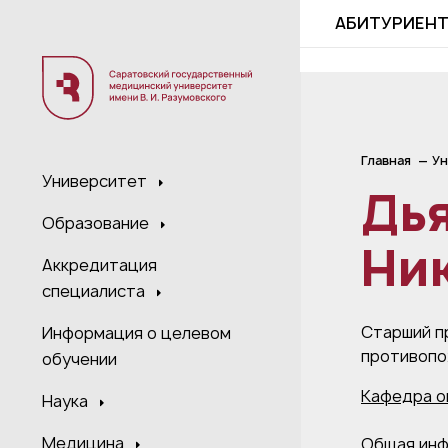
;
АБИТУРИЕН
Главная
Ун
Университет
Дья
Образование
Ни
Аккредитация
специалиста
Старший п
Информация о целевом
противопо
обучении
Кафедра о
Наука
Медицина
Общая ин