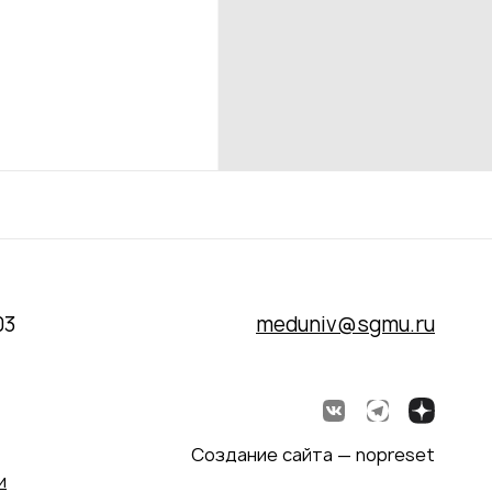
03
meduniv@sgmu.ru
Создание сайта — nopreset
и