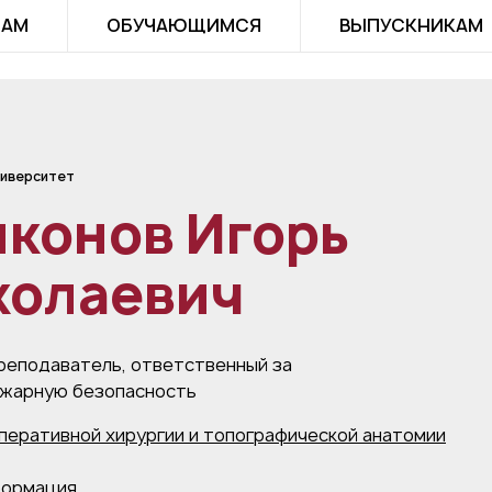
ТАМ
ОБУЧАЮЩИМСЯ
ВЫПУСКНИКАМ
иверситет
конов Игорь
колаевич
реподаватель, ответственный за
жарную безопасность
перативной хирургии и топографической анатомии
формация