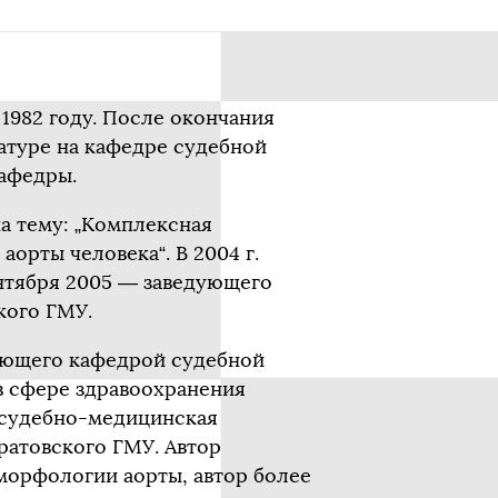
1982 году. После окончания
натуре на кафедре судебной
кафедры.
а тему: „Комплексная
орты человека“. В 2004 г.
ентября 2005 — заведующего
кого ГМУ.
дующего кафедрой судебной
в сфере здравоохранения
„судебно-медицинская
ратовского ГМУ. Автор
морфологии аорты, автор более