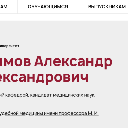
ТАМ
ОБУЧАЮЩИМСЯ
ВЫПУСКНИКАМ
иверситет
имов Александр
ександрович
й кафедрой, кандидат медицинских наук,
удебной медицины имени профессора М. И.