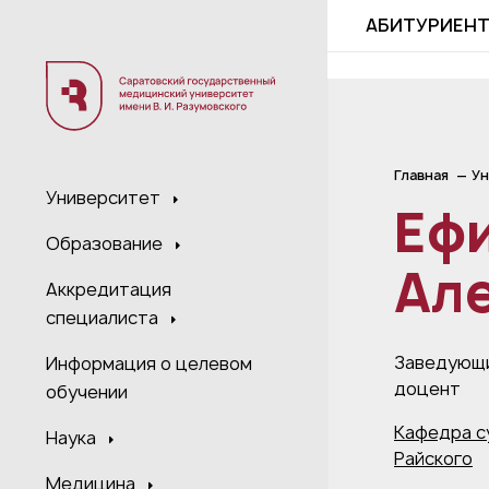
;
АБИТУРИЕН
Главная
Ун
Университет
Еф
Образование
Ал
Аккредитация
специалиста
Заведующи
Информация о целевом
доцент
обучении
Кафедра с
Наука
Райского
Медицина