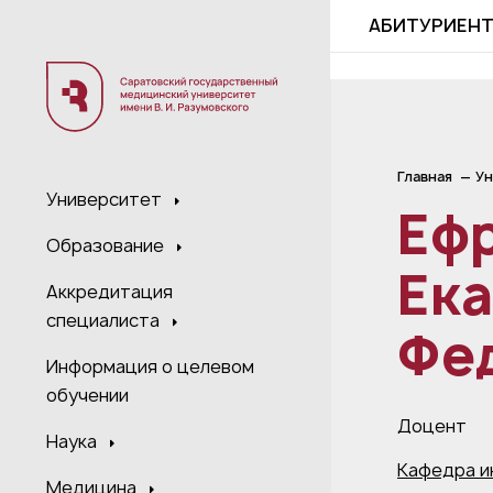
;
АБИТУРИЕН
Главная
Ун
Университет
Еф
Образование
Ек
Аккредитация
специалиста
Фе
Информация о целевом
обучении
Доцент
Наука
Кафедра и
Медицина