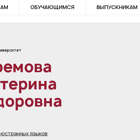
ТАМ
ОБУЧАЮЩИМСЯ
ВЫПУСКНИКАМ
иверситет
ремова
атерина
доровна
ностранных языков