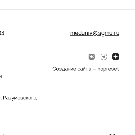
03
meduniv@sgmu.ru
Создание сайта — nopreset
и
. Разумовского,