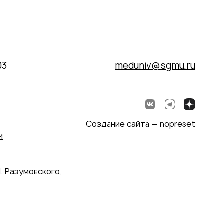
03
meduniv@sgmu.ru
Создание сайта — nopreset
и
. Разумовского,