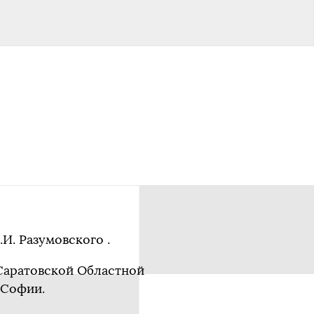
И. Разумовского .
е Саратовской Областной
 Софии.