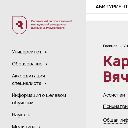
;
АБИТУРИЕН
Главная
Ун
Университет
Ка
Образование
Вя
Аккредитация
специалиста
Ассистент
Информация о целевом
обучении
Психиатрии
Наука
Общая ин
Медицина