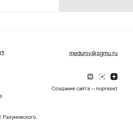
03
meduniv@sgmu.ru
Создание сайта — nopreset
и
. Разумовского,