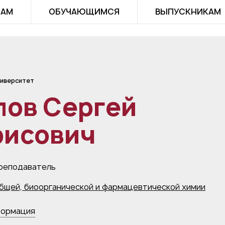
ТАМ
ОБУЧАЮЩИМСЯ
ВЫПУСКНИКАМ
иверситет
лов Сергей
рисович
реподаватель
бщей, биоорганической и фармацевтической химии
формация