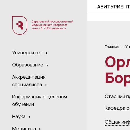
;
АБИТУРИЕН
Главная
Ун
Университет
Ор
Образование
Бо
Аккредитация
специалиста
Старший п
Информация о целевом
обучении
Кафедра о
Наука
Общая ин
Медицина