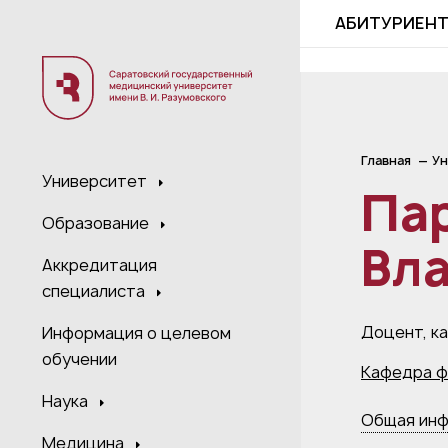
;
АБИТУРИЕН
Главная
Ун
Университет
Па
Образование
Вл
Аккредитация
специалиста
Доцент, к
Информация о целевом
обучении
Кафедра ф
Наука
Общая ин
Медицина