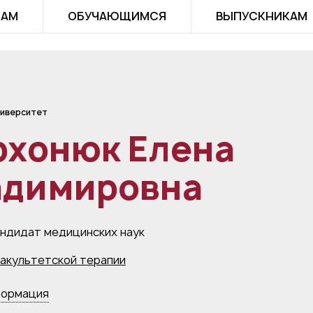
ТАМ
ОБУЧАЮЩИМСЯ
ВЫПУСКНИКАМ
иверситет
рхонюк Елена
адимировна
андидат медицинских наук
акультетской терапии
формация