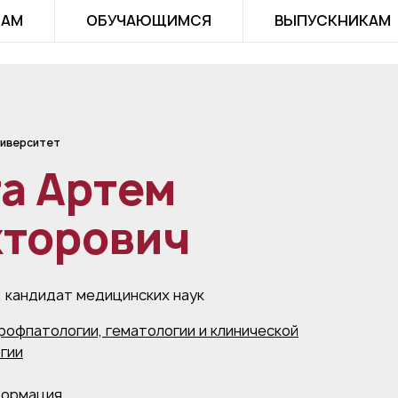
ТАМ
ОБУЧАЮЩИМСЯ
ВЫПУСКНИКАМ
иверситет
а Артем
кторович
, кандидат медицинских наук
рофпатологии, гематологии и клинической
гии
формация