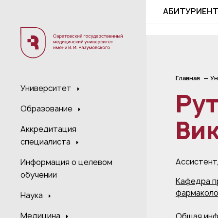
;
АБИТУРИЕН
Главная
Ун
Университет
Рут
Образование
Ви
Аккредитация
специалиста
Ассистент
Информация о целевом
обучении
Кафедра п
фармаколо
Наука
Медицина
Общая ин