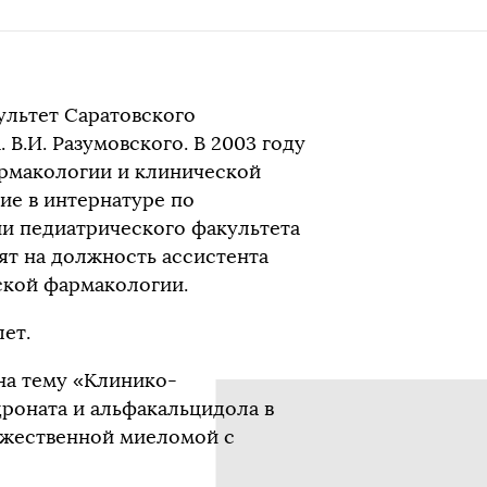
ультет Саратовского
В.И. Разумовского. В 2003 году
армакологии и клинической
ние в интернатуре по
ии педиатрического факультета
нят на должность ассистента
ской фармакологии.
ет.
на тему «Клинико-
роната и альфакальцидола в
ожественной миеломой с