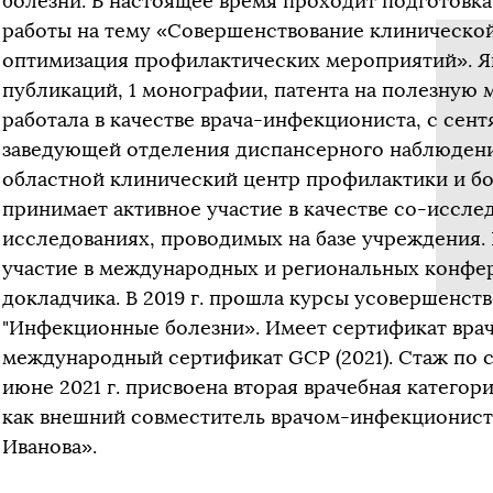
болезни. В настоящее время проходит подготовк
работы на тему «Совершенствование клинической
оптимизация профилактических мероприятий». Я
публикаций, 1 монографии, патента на полезную мо
работала в качестве врача-инфекциониста, с сент
заведующей отделения диспансерного наблюдени
областной клинический центр профилактики и бо
принимает активное участие в качестве со-иссле
исследованиях, проводимых на базе учреждения
участие в международных и региональных конфер
докладчика. В 2019 г. прошла курсы усовершенст
"Инфекционные болезни». Имеет сертификат врач
международный сертификат GCP (2021). Стаж по с
июне 2021 г. присвоена вторая врачебная категори
как внешний совместитель врачом-инфекционисто
Иванова».