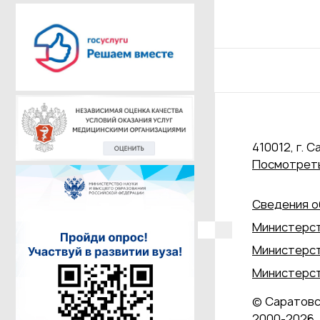
410012, г. С
Посмотреть
Сведения о
Министерст
Министерст
Министерст
© Саратовс
2000‑2026