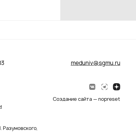
03
meduniv@sgmu.ru
Создание сайта — nopreset
и
. Разумовского,