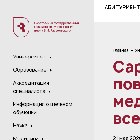
;
АБИТУРИЕН
Главная
Ун
Университет
Са
Образование
по
Аккредитация
специалиста
ме
Информация о целевом
все
обучении
Наука
21 мая 202
Медицина