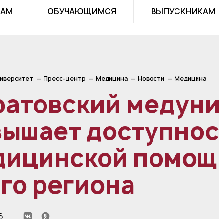
ТАМ
ОБУЧАЮЩИМСЯ
ВЫПУСКНИКАМ
иверситет
Пресс-центр
Медицина
Новости
Медицина
ратовский медун
вышает доступнос
дицинской помощ
го региона
6