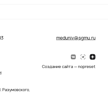
03
meduniv@sgmu.ru
Создание сайта — nopreset
и
. Разумовского,