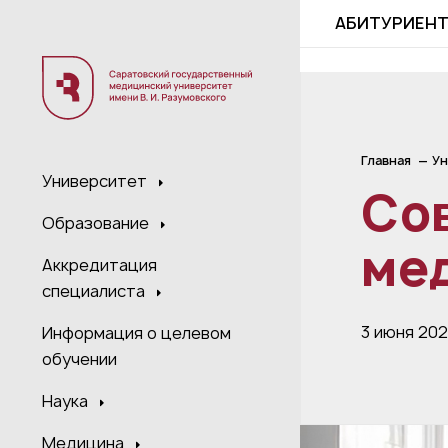
;
АБИТУРИЕН
Главная
Ун
Университет
Со
Образование
ме
Аккредитация
специалиста
3 июня 20
Информация о целевом
обучении
Наука
Медицина