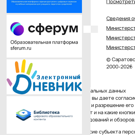
Посмотреть
Сведения о
Министерст
Министерст
Министерст
© Саратовс
2000‑2026
Даю согласие на обработку персональных данных
Продолжая использовать наш сайт, вы даете согласие
и версия Браузера; тип устройства и разрешение его 
Браузер; какие страницы открывает и на какие кнопк
проведения статистических исследований и обзоров. 
(требование ФЗ №152 ч. (9) "Согласие субъекта пер