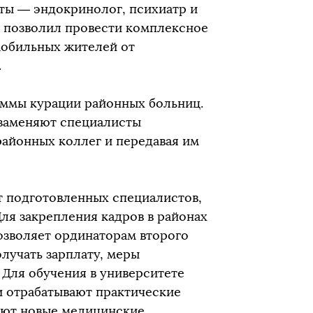
сты — эндокринолог, психиатр и
в позволил провести комплексное
мобильных жителей от
.
аммы курации районных больниц.
о заменяют специалисты
районных коллег и передавая им
т подготовленных специалистов,
ля закрепления кадров в районах
озволяет ординаторам второго
лучать зарплату, меры
 Для обучения в университете
и отрабатывают практические
ают новые медицинские