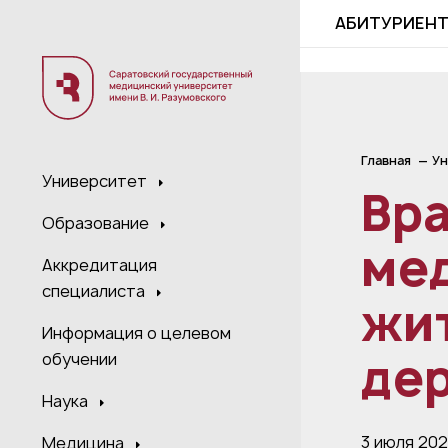
;
АБИТУРИЕН
Главная
Ун
Университет
Вра
Образование
ме
Аккредитация
специалиста
жит
Информация о целевом
дер
обучении
Наука
3 июля 20
Медицина