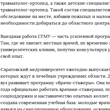
травматолог-ортопед, а также детские специали
травматолог-ортопед. Такой состав специалисто
обследование на месте, избавив пожилых и мало
необходимости добираться до областного центра
Выездная работа СГМУ — часть усиленной прогр
Там, где не хватает местных врачей, их временн
университетских клиник, попутно консультируя 
свой опыт.
Саратовский медуниверситет ежегодно выпускае
которых ждут в лечебных учреждениях области. Д
вуз развивает программу «Врачи-стажеры». Она п
года официально работать врачами-стажерами, по
соцподдержки и наставничество опытных коллег.
создана современная учебная база: молодые врач
навыки на симуляционном оборудовании, осваив