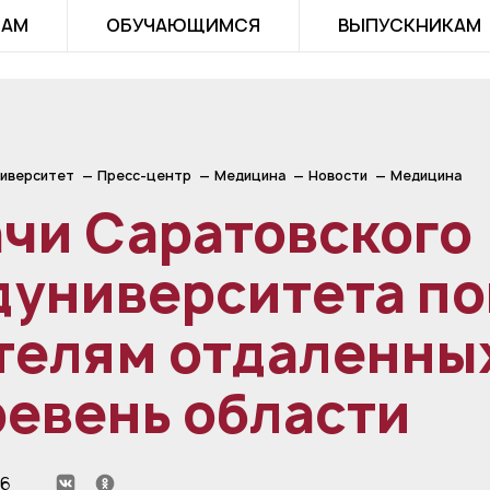
ТАМ
ОБУЧАЮЩИМСЯ
ВЫПУСКНИКАМ
иверситет
Пресс-центр
Медицина
Новости
Медицина
чи Саратовского
дуниверситета п
елям отдаленных
евень области
26