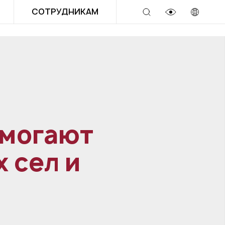
СОТРУДНИКАМ
омогают
 сел и