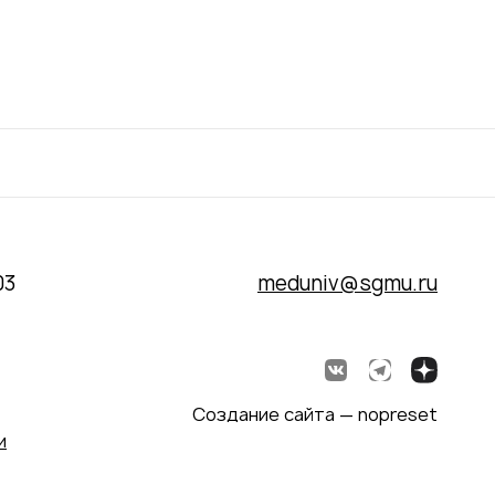
03
meduniv@sgmu.ru
Создание сайта — nopreset
и