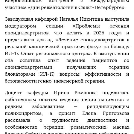
Всероссийском конгрессе с международным
участием «Дни ревматологии в Санкт-Петербурге».
Заведующая кафедрой Наталья Никитина выступила
модератором секции «Проблемы лечения
спондилоартритов: что делать в 2025 году» и
представила доклад «Лечение спондилоартритов в
реальной клинической практике: фокус на блокаду
ИЛ-17. Опыт регионального центра». В выступлении
она осветила опыт ведения пациентов со
спондилоартритами, получающих терапию
блокаторами ИЛ-17, вопросы эффективности и
безопасности генно-инженерной терапии.
Доцент кафедры Ирина Романова поделилась
собственным опытом ведения серии пациентов с
редким заболеванием – рецидивирующим
полихондритом, а доцент Елена Григорьева
рассказала о трудностях диагностики и
особенностях терапии ревматических масках
болезни Фабри на основе клинического наблюдения.