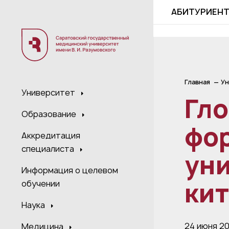
;
АБИТУРИЕН
Главная
Ун
Университет
Гл
Образование
фор
Аккредитация
специалиста
уни
Информация о целевом
кит
обучении
Наука
24 июня 2
Медицина