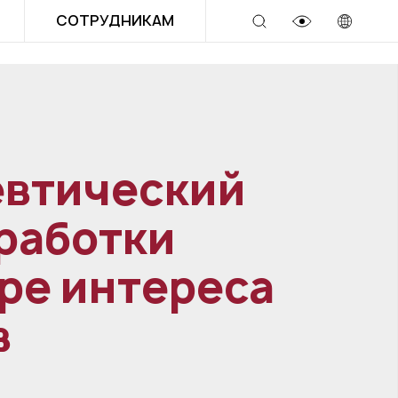
СОТРУДНИКАМ
евтический
зработки
ре интереса
в