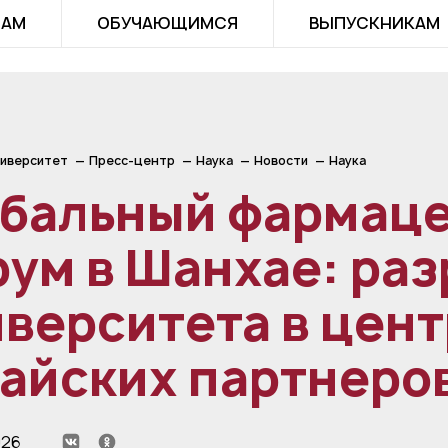
ТАМ
ОБУЧАЮЩИМСЯ
ВЫПУСКНИКАМ
иверситет
Пресс-центр
Наука
Новости
Наука
обальный фармац
ум в Шанхае: ра
верситета в цент
айских партнеро
026