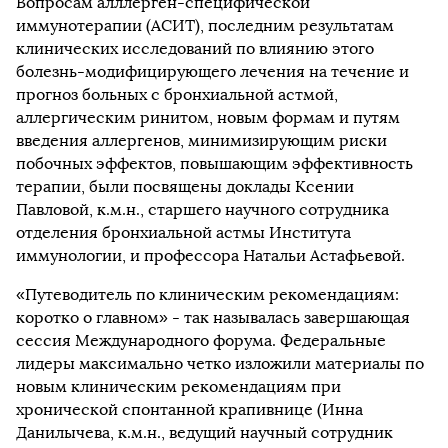
Вопросам алллерген-специфической
иммунотерапии (АСИТ), последним результатам
клинических исследований по влиянию этого
болезнь-модифицирующего лечения на течение и
прогноз больных с бронхиальной астмой,
аллергическим ринитом, новым формам и путям
введения аллергенов, минимизирующим риски
побочных эффектов, повышающим эффективность
терапии, были посвящены доклады Ксении
Павловой, к.м.н., старшего научного сотрудника
отделения бронхиальной астмы Института
иммунологии, и профессора Натальи Астафьевой.
«Путеводитель по клиническим рекомендациям:
коротко о главном» - так называлась завершающая
сессия Международного форума. Федеральные
лидеры максимально четко изложили материалы по
новым клиническим рекомендациям при
хронической спонтанной крапивнице
(Инна
Данилычева, к.м.н., ведущий научный сотрудник